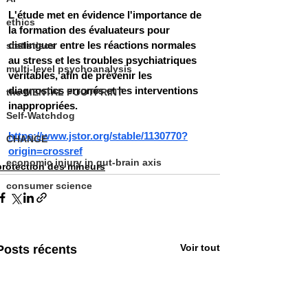
L'étude met en évidence l'importance de 
ethics
la formation des évaluateurs pour 
distinguer entre les réactions normales 
statistiscs
au stress et les troubles psychiatriques 
multi-level psychoanalysis
véritables, afin de prévenir les 
diagnostics erronés et les interventions 
the MENTAL FOOTPRINT
inappropriées.
Self-Watchdog
https://www.jstor.org/stable/1130770?
CHANGE
origin=crossref
economic injury in gut-brain axis
protection des mineurs
consumer science
Voir tout
Posts récents