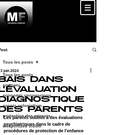
Post
Tous les posts
3 juin 2024
Tous les posts
BAIS DANS
poenaru
L'ÉVALUATION
economic unconscious
DIAGNOSTIQUE
scopic colonialism
DES PARENTS
protection des mineurs
Les parents soumis à des évaluations 
psychiatriques dans le cadre de 
weaponized vision
procédures de protection de l'enfance 