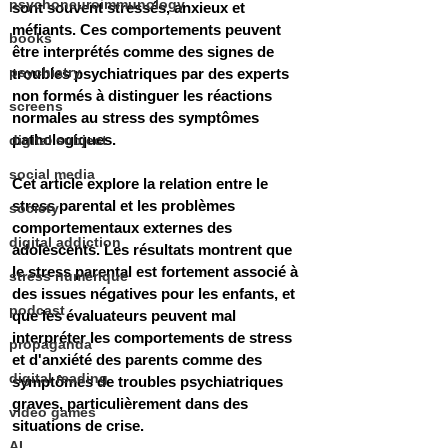
psychoneuroimmunology
sont souvent stressés, anxieux et 
méfiants. Ces comportements peuvent 
books
être interprétés comme des signes de 
psychiatry
troubles psychiatriques par des experts 
non formés à distinguer les réactions 
screens
normales au stress des symptômes 
pathologiques. 
digital subject
social media
Cet article explore la relation entre le 
stress parental et les problèmes 
society
comportementaux externes des 
digital addiction
adolescents. Les résultats montrent que 
le stress parental est fortement associé à 
stress numérique
des issues négatives pour les enfants, et 
podcast
que les évaluateurs peuvent mal 
interpréter les comportements de stress 
propaganda
et d'anxiété des parents comme des 
digital reading
symptômes de troubles psychiatriques 
graves, particulièrement dans des 
video games
situations de crise. 
AI