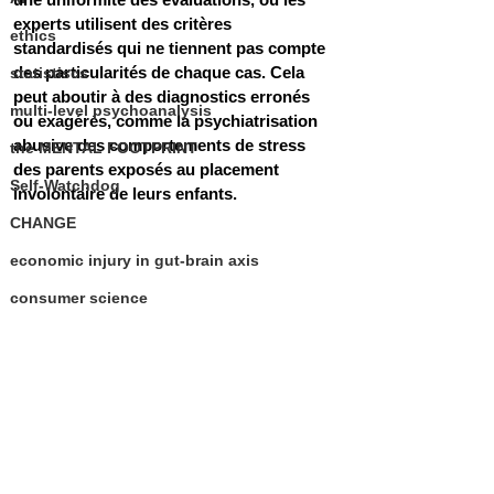
experts utilisent des critères 
ethics
standardisés qui ne tiennent pas compte 
des particularités de chaque cas. Cela 
statistiscs
peut aboutir à des diagnostics erronés 
multi-level psychoanalysis
ou exagérés, comme la psychiatrisation 
abusive des comportements de stress 
the MENTAL FOOTPRINT
des parents exposés au placement 
Self-Watchdog
involontaire de leurs enfants.
CHANGE
economic injury in gut-brain axis
consumer science