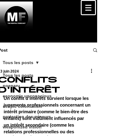
Post
Tous les posts
3 juin 2024
Tous les posts
CONFLITS
poenaru
D'INTÉRÊT
economic unconscious
Un conflit d'intérêts survient lorsque les 
jugements professionnels concernant un 
scopic colonialism
intérêt primaire (comme le bien-être des 
protection des mineurs
enfants) sont indûment influencés par 
un intérêt secondaire (comme les 
weaponized vision
relations professionnelles ou des 