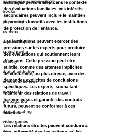
psychoneuroimmunology
avantages personnels). Dans le contexte 
des évaluations familiales, ces intérêts 
books
secondaires peuvent inclure le maintien 
psychiatry
de contrats lucratifs avec les institutions 
de protection de l'enfance. 
screens
Les institutions peuvent exercer des 
digital subject
pressions sur les experts pour produire 
social media
des évaluations qui soutiennent leurs 
décisions. Cette pression peut être 
society
subtile, comme des attentes implicites 
digital addiction
de conformité, ou plus directe, avec des 
demandes explicites de conclusions 
stress numérique
spécifiques. Les experts, souhaitant 
podcast
maintenir des relations de travail 
harmonieuses et garantir des contrats 
propaganda
futurs, peuvent se conformer à ces 
digital reading
attentes. 
video games
Les relations étroites peuvent conduire à 
AI
une uniformité des évaluations, où les 