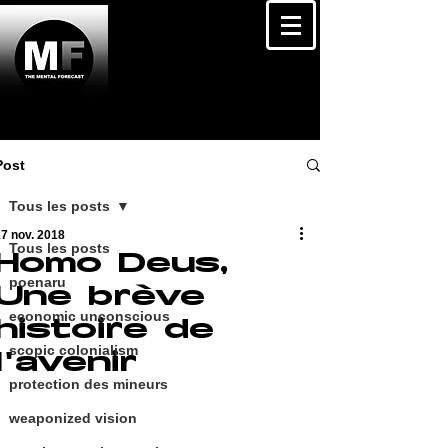
Post
Tous les posts
7 nov. 2018
Tous les posts
Homo Deus,
poenaru
Une brève
economic unconscious
histoire de
scopic colonialism
l'avenir
protection des mineurs
weaponized vision