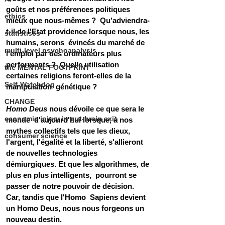
goûts et nos préférences politiques 
ethics
mieux que nous-mêmes ?  Qu'adviendra-
t-il de l'Etat providence lorsque nous, les 
statistiscs
humains, serons  évincés du marché de 
multi-level psychoanalysis
l'emploi par des ordinateurs plus 
performants ?  Quelle utilisation 
the MENTAL FOOTPRINT
certaines religions feront-elles de la 
Self-Watchdog
manipulation  génétique ?
CHANGE
Homo Deus
 nous dévoile ce que sera le 
economic injury in gut-brain axis
monde  d'aujourd'hui lorsque, à nos 
mythes collectifs tels que les dieux,  
consumer science
l'argent, l'égalité et la liberté, s'allieront 
de nouvelles technologies  
démiurgiques. Et que les algorithmes, de 
plus en plus intelligents,  pourront se 
passer de notre pouvoir de décision. 
Car, tandis que l'Homo  Sapiens devient 
un Homo Deus, nous nous forgeons un 
nouveau destin.