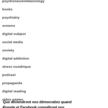
psychoneuroimmunology
books
psychiatry
screens
digital subject
social media
society
digital addiction
stress numérique
podcast
propaganda
digital reading
video games
Que deviendront nos démocraties quand 
Google et Facebook connaîtront nos  
AI