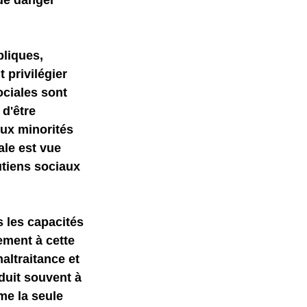
de danger 
bliques, 
 privilégier 
ciales sont 
d'être 
aux minorités 
ale est vue 
tiens sociaux 
 les capacités 
ement à cette 
altraitance et 
duit souvent à 
me la seule 