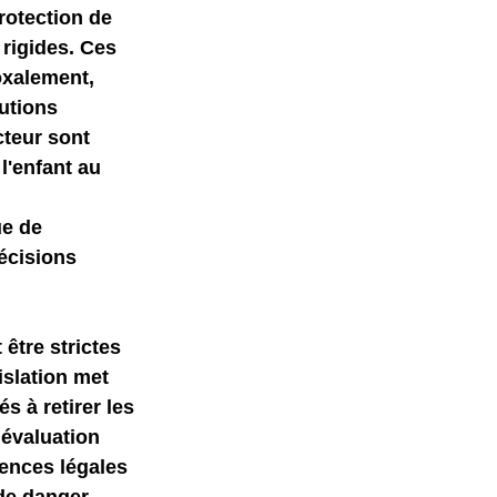
rotection de 
rigides. Ces 
mer science
oxalement, 
utions 
teur sont 
l'enfant au 
 
e de 
écisions 
être strictes 
islation met 
és à retirer les 
 évaluation 
ences légales 