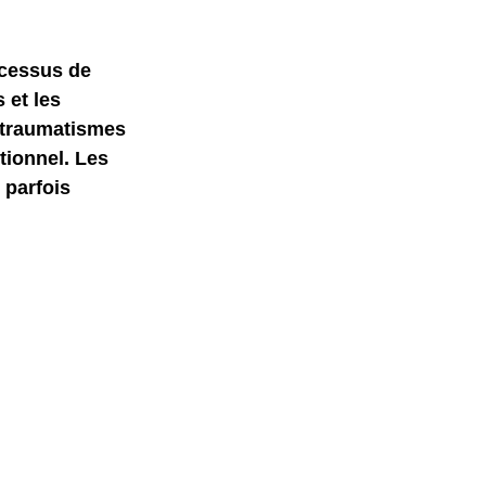
ocessus de 
 et les 
 traumatismes 
ionnel. Les 
 parfois 