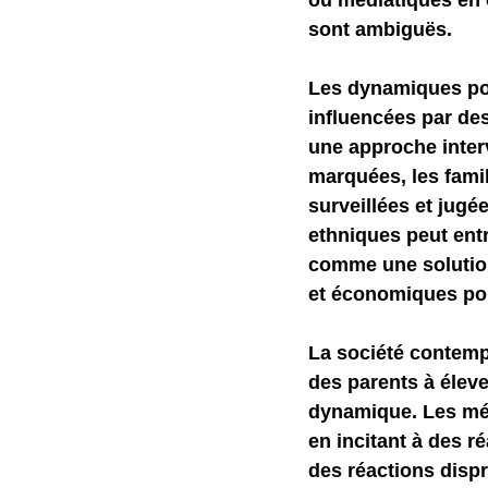
ou médiatiques en 
sont ambiguës.
Les dynamiques poli
influencées par des
une approche interv
marquées, les famil
surveillées et jugé
ethniques peut entr
comme une solution
et économiques pour
La société contemp
des parents à éleve
dynamique. Les médi
en incitant à des r
des réactions dispr