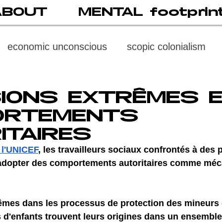
ABOUT
MENTAL footprin
economic unconscious
scopic colonialism
weaponized vision
psychoneuroimmunology
IONS EXTRÊMES 
ORTEMENTS
digital subject
social media
society
di
ITAIRES
 l'UNICEF
, les travailleurs sociaux confrontés à des 
adopter des comportements autoritaires comme méc
cast
propaganda
digital reading
video
êmes dans les processus de protection des mineurs e
multi-level psychoanalysis
the MENTAL FOOT
 d'enfants trouvent leurs origines dans un ensembl