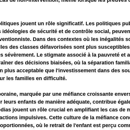
cas de non-intervention, même lorsque les preuves 
tiques jouent un rôle significatif. Les politiques pu
 idéologies de sécurité et de contrôle social, peuvent
entionniste. Dans des contextes où les inégalités so
les des classes défavorisées sont plus susceptibles 
es sévèrement. Le stigmate associé à la pauvreté et 
aîner des décisions biaisées, où la séparation famili
 plus acceptable que l'investissement dans des sou
 les familles en difficulté.
oraine, marquée par une méfiance croissante envers
r leurs enfants de manière adéquate, contribue égal
as jouent un rôle crucial en amplifiant les cas de m
éactions impulsives. Cette culture de la méfiance con
oportionnées, où le retrait de l'enfant est perçu com