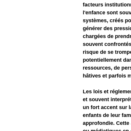
facteurs institutio
l'enfance sont souv
Self-Watchdog
CHA
systèmes, créés po
générer des pressio
chargées de prendr
souvent confrontés 
risque de se trompe
potentiellement da
ressources, de per
hâtives et parfois 
Les lois et régleme
et souvent interpré
un fort accent sur l
enfants de leur fam
approfondie. Cette