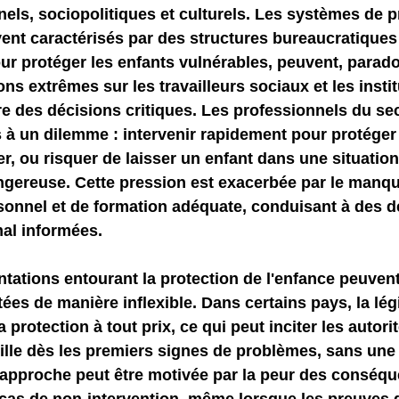
nnels, sociopolitiques et culturels. Les systèmes de p
ent caractérisés par des structures bureaucratiques 
NGE
economic injury in gut-brain axis
consu
ur protéger les enfants vulnérables, peuvent, parad
ns extrêmes sur les travailleurs sociaux et les instit
e des décisions critiques. Les professionnels du sec
à un dilemme : intervenir rapidement pour protéger 
r, ou risquer de laisser un enfant dans une situation
ngereuse. Cette pression est exacerbée par le manqu
sonnel et de formation adéquate, conduisant à des d
mal informées.
ntations entourant la protection de l'enfance peuvent 
tées de manière inflexible. Dans certains pays, la lég
a protection à tout prix, ce qui peut inciter les autorit
ille dès les premiers signes de problèmes, sans une
 approche peut être motivée par la peur des conséqu