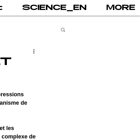
t
SCIENCE_EN
MORE
books
ET
gital addiction
pressions 
anisme de 
 games
AI
t les 
PRINT
e complexe de 