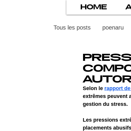
HOME
Tous les posts
poenaru
protection des mineurs
PRESS
COMP
psychiatry
screens
AUTOR
Selon le 
rapport de
extrêmes peuvent 
stress numérique
pod
gestion du stress.
Les pressions extr
ethics
statistiscs
placements abusifs