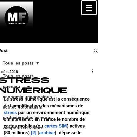
Post
Tous les posts
 déc. 2018
Tous les posts
STRESS
poenaru
NUMÉRIQUE
economic unconscious
Le 
stress numérique
 est la conséquence 
de l’amplification des mécanismes de 
scopic colonialism
stress
 par un environnement numérique 
protection des mineurs
omniprésent : en France le nombre de 
cartes mobiles (ou 
cartes SIM
) actives 
weaponized vision
(80 millions) 
[2]
 [
archive
]  dépasse le 