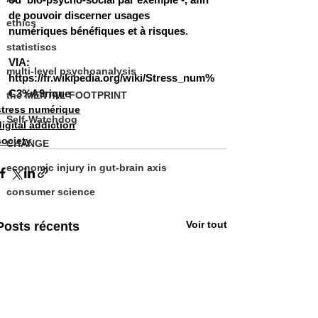
de pouvoir discerner usages  
ethics
numériques bénéfiques et à risques.  
statistiscs
VIA: 
multi-level psychoanalysis
https://fr.wikipedia.org/wiki/Stress_num%
C3%A9rique
the MENTAL FOOTPRINT
stress numérique
Self-Watchdog
digital addiction
society
CHANGE
economic injury in gut-brain axis
consumer science
Voir tout
Posts récents