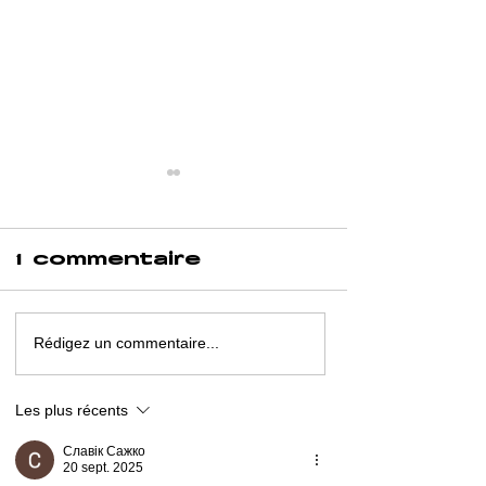
1 commentaire
Rédigez un commentaire...
THE PRI
ARE
DIAGNOS
ADOLESCENTS
A SOCIA
BEING
Les plus récents
PROCES
DIAGNOSED
Славік Сажко
WITH THE
20 sept. 2025