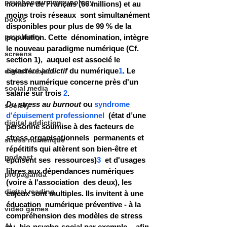
psychoneuroimmunology
nombre de Français (66 millions) et au 
moins trois réseaux  sont simultanément 
books
disponibles pour plus de 99 % de la 
psychiatry
population. Cette  dénomination, intègre 
le nouveau paradigme numérique (Cf. 
screens
section 1),  auquel est associé le 
caractère addictif
 du numérique
1
. Le 
digital subject
stress numérique concerne près d'un 
social media
salarié sur trois 
2
. 
Du stress au burnout
 ou 
syndrome 
society
d'épuisement professionnel
  (état d’une 
digital addiction
personne soumise à des facteurs de 
stress organisationnels  permanents et 
stress numérique
répétitifs qui altèrent son bien-être et 
podcast
épuisent ses  ressources)
3
  et d'usages 
libres aux dépendances numériques 
propaganda
(voire à l'association  des deux), les 
digital reading
enjeux sont multiples. Ils invitent à une 
éducation  numérique préventive - à la 
video games
compréhension des modèles de stress 
AI
ou  bio-psycho-social par exemple -, afin 