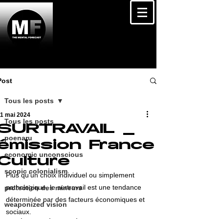
Post
Tous les posts
11 mai 2024
Tous les posts
SURTRAVAIL _
poenaru
émission France
economic unconscious
Culture
scopic colonialism
Plus qu'un choix individuel ou simplement 
pathologique, le surtravail est une tendance 
protection des mineurs
déterminée par des facteurs économiques et 
weaponized vision
sociaux.