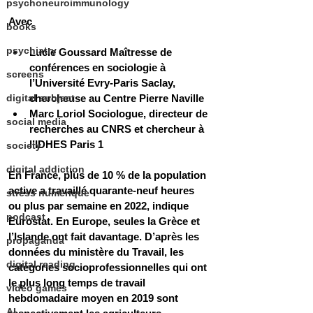
psychoneuroimmunology
Avec
books
psychiatry
Lucie Goussard Maîtresse de 
conférences en sociologie à 
screens
l’Université Evry-Paris Saclay, 
digital subject
chercheuse au Centre Pierre Naville
Marc Loriol Sociologue, directeur de 
social media
recherches au CNRS et chercheur à 
l’IDHES Paris 1
society
digital addiction
En France, plus de 10 % de la population 
active a travaillé quarante-neuf heures 
stress numérique
ou plus par semaine en 2022, indique 
podcast
Eurostat. En Europe, seules la Grèce et 
l’Islande ont fait davantage. D’après les 
propaganda
données du ministère du Travail, les 
digital reading
catégories socioprofessionnelles qui ont 
le plus long temps de travail 
video games
hebdomadaire moyen en 2019 sont 
AI