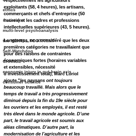
respectivement les agriculteurs 
exploitants (58, 4 heures), les artisans, 
ethics
commerçants et chefs d’entreprise (50 
statistiscs
heures) et les cadres et professions 
intellectuelles supérieures (43, 5 heures).
multi-level psychoanalysis
Longtemps, on a considéré que les deux 
the MENTAL FOOTPRINT
premières catégories ne travaillaient que 
Self-Watchdog
pour des raisons de contraintes 
économiques fortes (horaires variables 
CHANGE
et extensibles, nécessité 
economic injury in gut-brain axis
d’investissement total), Marc Loriol 
ajoute "
les paysans ont toujours 
consumer science
beaucoup travaillé. Mais alors que le 
temps de travail a très progressivement 
diminué depuis la fin du 19e siècle pour 
les ouvriers et les employés, il est resté 
très élevé dans le monde agricole. D’une 
part, le travail agricole est soumis aux 
aléas climatiques. D’autre part, la 
modernisation de l’agriculture et les 