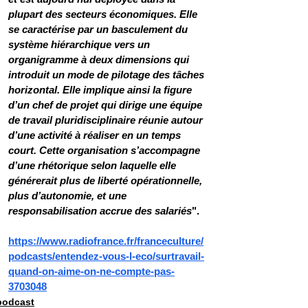
plupart des secteurs économiques. Elle 
se caractérise par un basculement du 
système hiérarchique vers un 
organigramme à deux dimensions qui 
introduit un mode de pilotage des tâches 
horizontal. Elle implique ainsi la figure 
d’un chef de projet qui dirige une équipe 
de travail pluridisciplinaire réunie autour 
d’une activité à réaliser en un temps 
court. Cette organisation s’accompagne 
d’une rhétorique selon laquelle elle 
générerait plus de liberté opérationnelle, 
plus d’autonomie, et une 
responsabilisation accrue des salariés
".
https://www.radiofrance.fr/franceculture/
podcasts/entendez-vous-l-eco/surtravail-
quand-on-aime-on-ne-compte-pas-
3703048
podcast