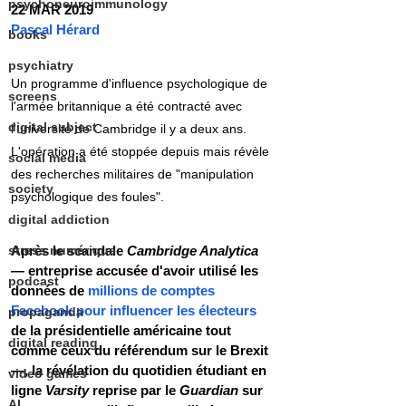
psychoneuroimmunology
22 MAR 2019
Pascal Hérard
books
psychiatry
Un programme d'influence psychologique de 
screens
l'armée britannique a été contracté avec 
digital subject
l'université de Cambridge il y a deux ans. 
L'opération a été stoppée depuis mais révèle 
social media
des recherches militaires de "manipulation 
society
psychologique des foules". 
digital addiction
stress numérique
Après le scandale 
Cambridge Analytica
— entreprise accusée d'avoir utilisé les 
podcast
données de
 millions de comptes 
Facebook pour influencer les électeurs
propaganda
de la présidentielle américaine tout 
digital reading
comme ceux du référendum sur le Brexit 
—, la révélation du quotidien étudiant en 
video games
ligne 
Varsity
 reprise par le
 Guardian
 sur 
AI