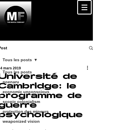
Post
Tous les posts
24 mars 2019
Tous les posts
Université de
poenaru
Cambridge: le
economic unconscious
programme de
scopic colonialism
guerre
protection des mineurs
psychologique
weaponized vision