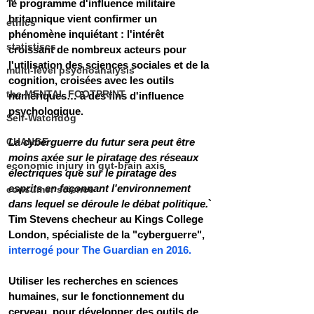
le programme d'influence militaire 
britannique vient confirmer un 
ethics
phénomène inquiétant : l'intérêt 
statistiscs
croissant de nombreux acteurs pour 
l'utilisation des sciences sociales et de la 
multi-level psychoanalysis
cognition, croisées avec les outils 
the MENTAL FOOTPRINT
numériques… à des fins d'influence 
psychologique. 
Self-Watchdog
CHANGE
La cyberguerre du futur sera peut être 
moins axée sur le piratage des réseaux 
economic injury in gut-brain axis
électriques que sur le piratage des 
esprits en façonnant l'environnement 
consumer science
dans lequel se déroule le débat politique.
`
Tim Stevens checheur au Kings College 
London, spécialiste de la "cyberguerre", 
interrogé pour The Guardian en 2016.
Utiliser les recherches en sciences 
humaines, sur le fonctionnement du 
cerveau, pour développer des outils de 