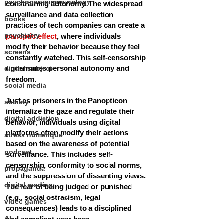
psychoneuroimmunology
constraining autonomy. The widespread 
surveillance and data collection 
books
practices of tech companies can create a 
psychiatry
panoptic effect
, where individuals 
modify their behavior because they feel 
screens
constantly watched. This self-censorship 
undermines personal autonomy and 
digital subject
freedom.
social media
Just as prisoners in the Panopticon 
society
internalize the gaze and regulate their 
digital addiction
behavior, individuals using digital 
platforms often modify their actions 
stress numérique
based on the awareness of potential 
podcast
surveillance. This includes self-
censorship, conformity to social norms, 
propaganda
and the suppression of dissenting views. 
digital reading
The fear of being judged or punished 
(e.g., social ostracism, legal 
video games
consequences) leads to a disciplined 
AI
and compliant user base.