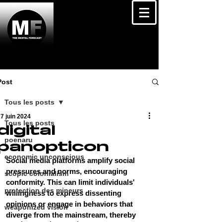
Post
Tous les posts
7 juin 2024
Tous les posts
digital
poenaru
panopticon
economic unconscious
Social media platforms amplify social 
pressures and norms, encouraging 
scopic colonialism
conformity. This can limit individuals' 
protection des mineurs
willingness to express dissenting 
opinions or engage in behaviors that 
weaponized vision
diverge from the mainstream, thereby 