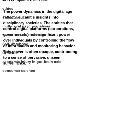
ethics
The power dynamics in the digital age 
reflect Foucault's insights into 
statistiscs
disciplinary societies. The entities that 
multi-level psychoanalysis
control digital platforms (corporations, 
governments) hold significant power 
the MENTAL FOOTPRINT
over individuals by controlling the flow 
Self-Watchdog
of information and monitoring behavior. 
This power is often opaque, contributing 
CHANGE
to a sense of pervasive, unseen 
economic injury in gut-brain axis
surveillance.
consumer science