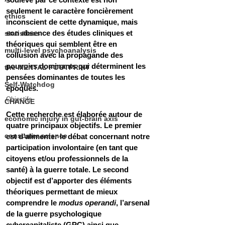
seulement le caractère foncièrement 
ethics
inconscient de cette dynamique, mais 
son absence des études cliniques et 
statistiscs
théoriques qui semblent être en 
multi-level psychoanalysis
collusion avec la propagande des 
pouvoirs dominants qui déterminent les 
the MENTAL FOOTPRINT
pensées dominantes de toutes les 
Self-Watchdog
époques.
Objectifs
CHANGE
Cette recherche est élaborée autour de 
economic injury in gut-brain axis
quatre principaux objectifs. Le premier 
consumer science
est d’alimenter le débat concernant notre 
participation involontaire (en tant que 
citoyens et/ou professionnels de la 
santé) à la guerre totale. Le second 
objectif est d’apporter des éléments 
théoriques permettant de mieux 
comprendre le 
modus operandi
, l’arsenal 
de la guerre psychologique 
cybercapitaliste (GPC) ainsi que 