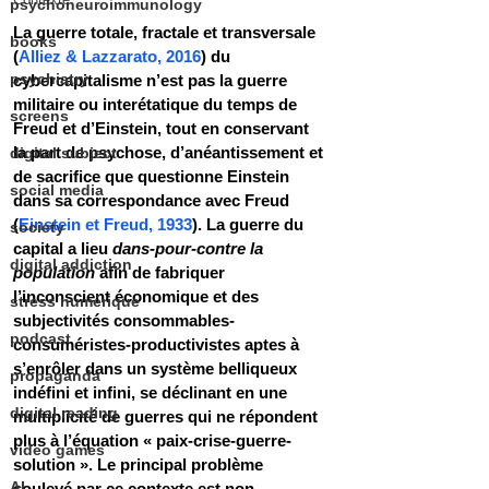
psychoneuroimmunology
La guerre totale, fractale et transversale 
books
(
Alliez & Lazzarato, 2016
) du 
psychiatry
cybercapitalisme n’est pas la guerre 
militaire ou interétatique du temps de 
screens
Freud et d’Einstein, tout en conservant 
la part de psychose, d’anéantissement et 
digital subject
de sacrifice que questionne Einstein 
social media
dans sa correspondance avec Freud 
(
Einstein et Freud, 1933
). La guerre du 
society
capital a lieu 
dans-pour-contre la 
digital addiction
population
 afin de fabriquer 
l’inconscient économique et des 
stress numérique
subjectivités consommables-
podcast
consuméristes-productivistes aptes à 
s’enrôler dans un système belliqueux 
propaganda
indéfini et infini, se déclinant en une 
digital reading
multiplicité de guerres qui ne répondent 
plus à l’équation « paix-crise-guerre-
video games
solution ». Le principal problème 
AI
soulevé par ce contexte est non 