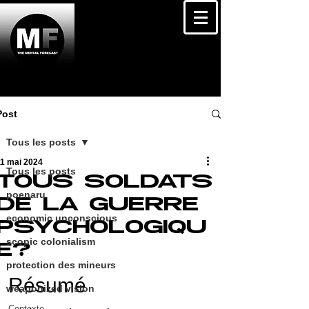
Post
Tous les posts
11 mai 2024
Tous les posts
TOUS SOLDATS
poenaru
DE LA GUERRE
economic unconscious
PSYCHOLOGIQU
scopic colonialism
E?
protection des mineurs
Résumé
weaponized vision
Contexte