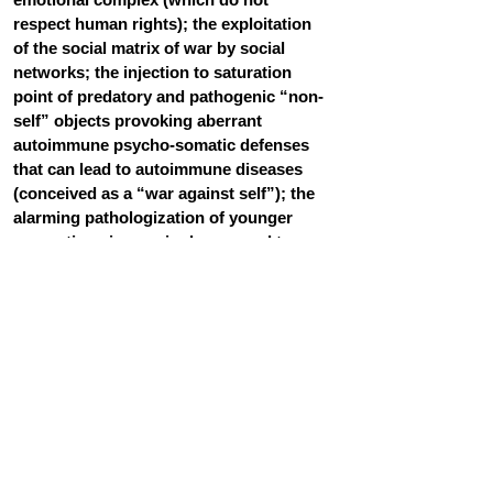
respect human rights); the exploitation 
of the social matrix of war by social 
networks; the injection to saturation 
point of predatory and pathogenic “non-
self” objects provoking aberrant 
autoimmune psycho-somatic defenses 
that can lead to autoimmune diseases 
(conceived as a “war against self”); the 
alarming pathologization of younger 
generations increasingly exposed to 
total war strategies.
Interpretation
The data reviewed call for an urgent 
adaptation of clinical and theoretical 
perspectives to take into account both 
the more than disturbing health effects 
and the repression of the mechanisms 
and consequences of total war by health 
professionals. In addition, clinicians are 
invited to contribute to public and 