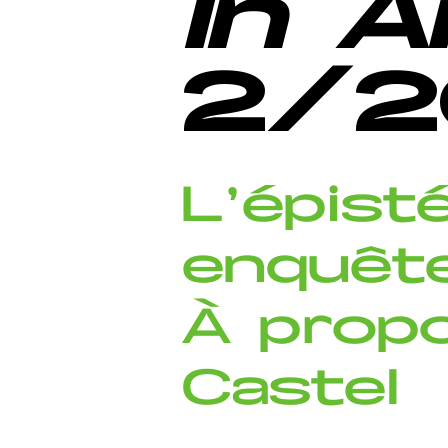
In A
2/2
L’épist
enquêt
À propo
Castel