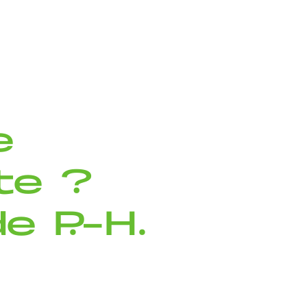
e
te ?
e P.-H.