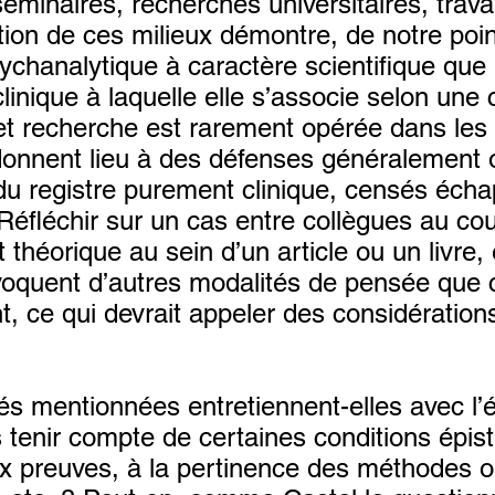
 séminaires, recherches universitaires, tra
ation de ces milieux démontre, de notre poin
psychanalytique à caractère scientifique qu
clinique à laquelle elle s’associe selon une c
e et recherche est rarement opérée dans les
donnent lieu à des défenses généralement 
 du registre purement clinique, censés éch
. Réfléchir sur un cas entre collègues au co
héorique au sein d’un article ou un livre, 
nvoquent d’autres modalités de pensée que c
nt, ce qui devrait appeler des considératio
tés mentionnées entretiennent-elles avec l
 tenir compte de certaines conditions épis
ux preuves, à la pertinence des méthodes 