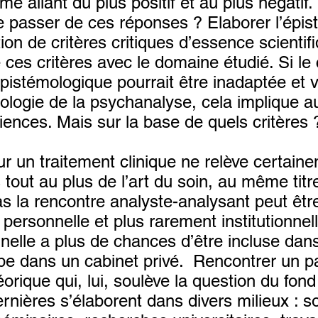
me allant du plus positif et au plus négatif
 passer de ces réponses ? Elaborer l’épist
ation de critères critiques d’essence scientif
de ces critères avec le domaine étudié. Si l
épistémologique pourrait être inadaptée et v
logie de la psychanalyse, cela implique a
ences. Mais sur la base de quels critères 
r un traitement clinique ne relève certaine
s tout au plus de l’art du soin, au même tit
as la rencontre analyste-analysant peut êtr
personnelle et plus rarement institutionnel
onnelle a plus de chances d’être incluse d
pe dans un cabinet privé. Rencontrer un p
orique qui, lui, soulève la question du fond
rnières s’élaborent dans divers milieux : s