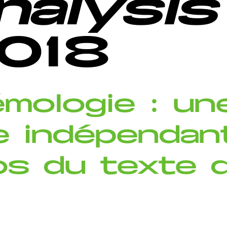
nalysis
018
émologie : un
e indépendan
s du texte d