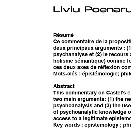
Liviu Poenar
Résumé
Ce commentaire de la proposit
deux principaux arguments : (1
psychanalyse et (2) le recours 
holisme sémantique) comme fon
ces deux axes de réflexion co
Mots-clés : épistémologie; phi
Abstract
This commentary on Castel's e
two main arguments: (1) the ne
psychoanalysis and (2) the use
of psychoanalytic knowledge of 
access to a legitimate epistem
Key words : epistemology ; phi