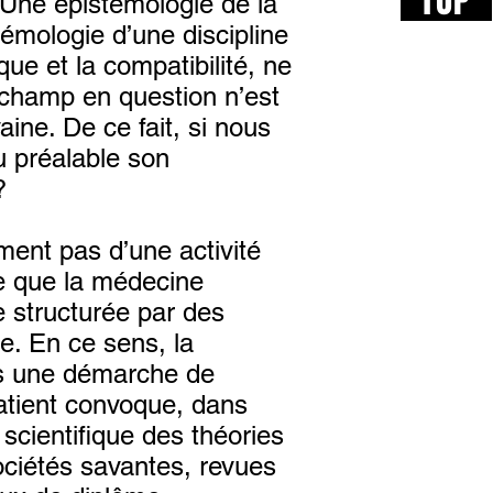
TOP
. Une épistémologie de la
émologie d’une discipline
ique et la compatibilité, ne
e champ en question n’est
aine. De ce fait, si nous
u préalable son
?
ment pas d’une activité
re que la médecine
e structurée par des
le. En ce sens, la
ans une démarche de
atient convoque, dans
 scientifique des théories
ociétés savantes, revues