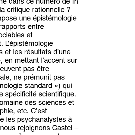
nne dans ce numéro de In
a critique rationnelle ?
ompose une épistémologie
rapports entre
ociables et
. L’épistémologie
 et les résultats d’une
e, en mettant l’accent sur
peuvent pas être
ale, ne prémunit pas
mologie standard ») qui
 spécificité scientifique.
 domaine des sciences et
phie, etc. C’est
se les psychanalystes à
 nous rejoignons Castel –