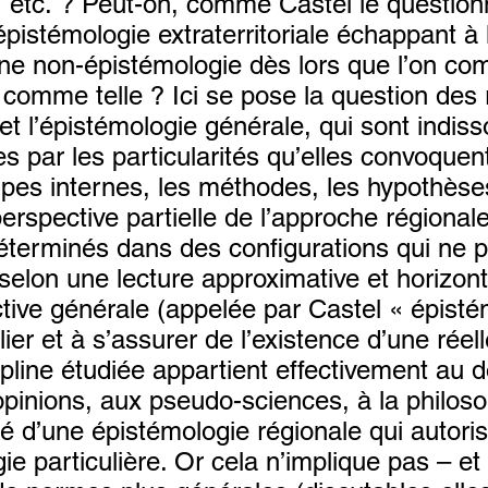
d, etc. ? Peut-on, comme Castel le questio
pistémologie extraterritoriale échappant à l
ne non-épistémologie dès lors que l’on c
 comme telle ? Ici se pose la question des 
et l’épistémologie générale, qui sont indiss
 par les particularités qu’elles convoquent
ipes internes, les méthodes, les hypothèses
perspective partielle de l’approche régional
déterminés dans des configurations qui ne 
elon une lecture approximative et horizont
tive générale (appelée par Castel « épisté
ier et à s’assurer de l’existence d’une réelle
ipline étudiée appartient effectivement au
 opinions, aux pseudo-sciences, à la philoso
té d’une épistémologie régionale qui autori
e particulière. Or cela n’implique pas – et