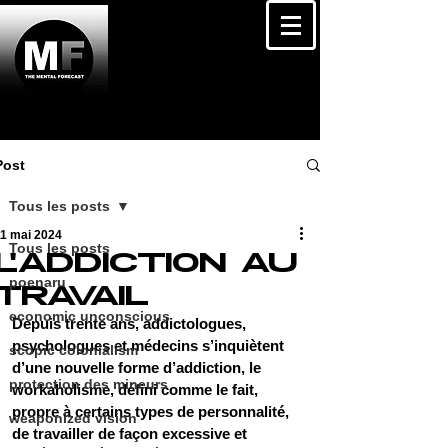
Post
Tous les posts
11 mai 2024
Tous les posts
L'ADDICTION AU
poenaru
TRAVAIL
economic unconscious
Depuis trente ans, addictologues, 
psychologues et médecins s’inquiètent 
scopic colonialism
d’une nouvelle forme d’addiction, le 
protection des mineurs
workaholisme, défini comme le fait, 
propre à certains types de personnalité, 
weaponized vision
de travailler de façon excessive et 