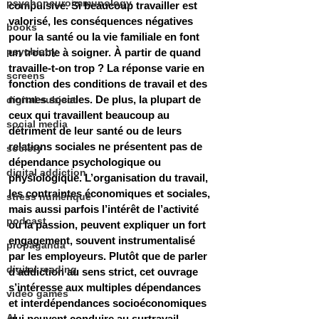
psychoneuroimmunology
compulsive. Si beaucoup travailler est 
valorisé, les conséquences négatives 
books
pour la santé ou la vie familiale en font 
psychiatry
un trouble à soigner. À partir de quand 
travaille-t-on trop ? La réponse varie en 
screens
fonction des conditions de travail et des 
normes sociales. De plus, la plupart de 
digital subject
ceux qui travaillent beaucoup au 
social media
détriment de leur santé ou de leurs 
relations sociales ne présentent pas de 
society
dépendance psychologique ou 
digital addiction
physiologique. L’organisation du travail, 
les contraintes économiques et sociales, 
stress numérique
mais aussi parfois l’intérêt de l’activité 
podcast
ou la passion, peuvent expliquer un fort 
engagement, souvent instrumentalisé 
propaganda
par les employeurs. Plutôt que de parler 
digital reading
d’addiction au sens strict, cet ouvrage 
s’intéresse aux multiples dépendances 
video games
et interdépendances socioéconomiques 
AI
qui peuvent conduire au surtravail.