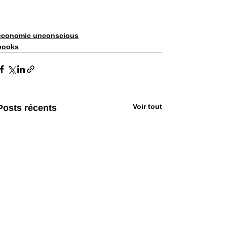
economic unconscious
books
Voir tout
Posts récents