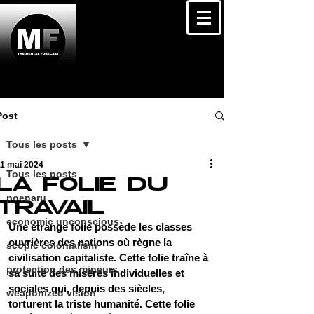
Post
Tous les posts
11 mai 2024
Tous les posts
LA FOLIE DU
poenaru
TRAVAIL
economic unconscious
Une étrange folie possède les classes 
ouvrières des nations où règne la 
scopic colonialism
civilisation capitaliste. Cette folie traîne à 
protection des mineurs
sa suite des misères individuelles et 
sociales qui, depuis des siècles, 
weaponized vision
torturent la triste humanité. Cette folie 