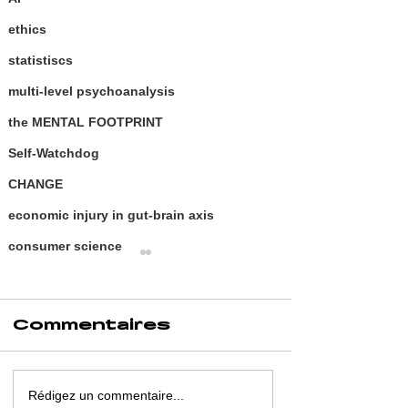
ethics
statistiscs
multi-level psychoanalysis
the MENTAL FOOTPRINT
Self-Watchdog
CHANGE
economic injury in gut-brain axis
consumer science
Commentaires
Rédigez un commentaire...
SCOPIC
THE IMP