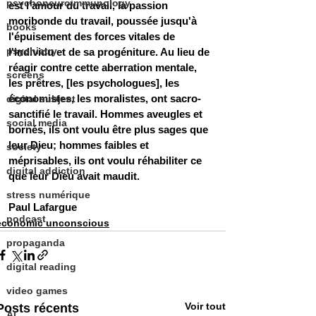
psychoneuroimmunology
est l'amour du travail, la passion 
moribonde du travail, poussée jusqu'à 
books
l'épuisement des forces vitales de 
psychiatry
l'individu et de sa progéniture. Au lieu de 
réagir contre cette aberration mentale, 
screens
les prêtres, [les psychologues], les 
économistes, les moralistes, ont sacro-
digital subject
sanctifié le travail. Hommes aveugles et 
social media
bornés, ils ont voulu être plus sages que 
leur Dieu; hommes faibles et 
society
méprisables, ils ont voulu réhabiliter ce 
digital addiction
que leur Dieu avait maudit. 
stress numérique
Paul Lafargue
podcast
economic unconscious
propaganda
digital reading
video games
Voir tout
Posts récents
AI