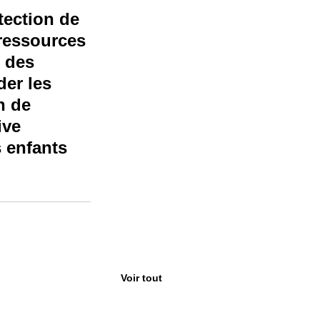
tection de 
mer science
ressources 
e des 
der les 
n de 
ive 
 enfants 
Voir tout