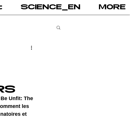
t
SCIENCE_EN
MORE
books
gital addiction
RS
 games
AI
t Be Unfit: The 
comment les 
natoires et 
PRINT