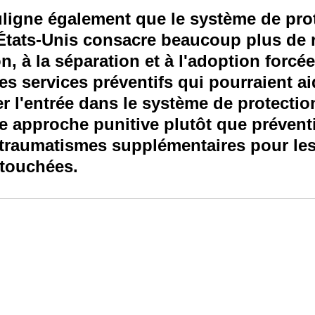
uligne également que le système de pro
NGE
economic injury in gut-brain axis
consu
 États-Unis consacre beaucoup plus de 
on, à la séparation et à l'adoption forcé
es services préventifs qui pourraient ai
ter l'entrée dans le système de protectio
te approche punitive plutôt que prévent
 traumatismes supplémentaires pour les
s touchées.