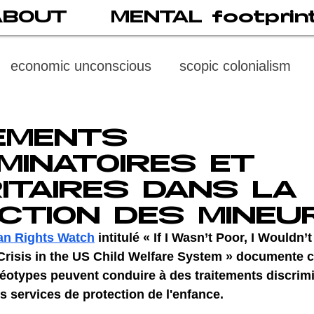
ABOUT
MENTAL footprin
economic unconscious
scopic colonialism
weaponized vision
psychoneuroimmunology
EMENTS
IMINATOIRES ET
digital subject
social media
society
di
ITAIRES DANS LA
CTION DES MINEU
cast
propaganda
digital reading
video
an Rights Watch
 intitulé « If I Wasn’t Poor, I Wouldn’
Crisis in the US Child Welfare System » documente 
réotypes peuvent conduire à des traitements discrimi
multi-level psychoanalysis
the MENTAL FOOT
es services de protection de l'enfance. 