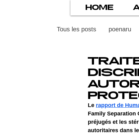
HOME
Tous les posts
poenaru
protection des mineurs
TRAIT
DISCR
psychiatry
screens
AUTOR
PROTE
stress numérique
pod
Le 
rapport de Hum
Family Separation 
préjugés et les sté
ethics
statistiscs
autoritaires dans l