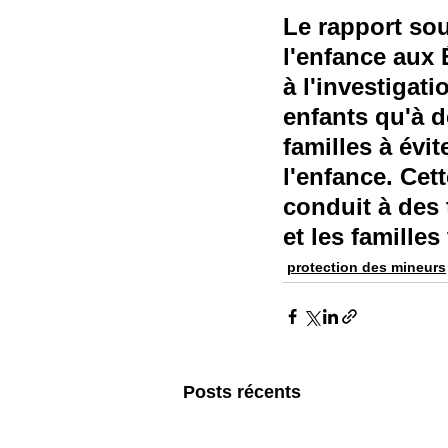
Le rapport so
Self-Watchdog
CHA
l'enfance aux
à l'investigati
enfants qu'à d
familles à évi
l'enfance. Cet
conduit à des
et les famille
protection des mineurs
Posts récents